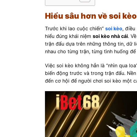
Hiểu sâu hơn về soi kèo
Trước khi lao cuộc chiến”
soi kèo
, điều
hiểu đúng khái niệm
soi kèo nhà cái
. V
trận đấu dựa trên những thông tin, dữ l
nhau cho từng trận, từng tình huống để
Việc soi kèo không hẳn là “nhìn qua loa”
biến động trước và trong trận đấu. Nền
đến cơ hội để người chơi soi kèo một c