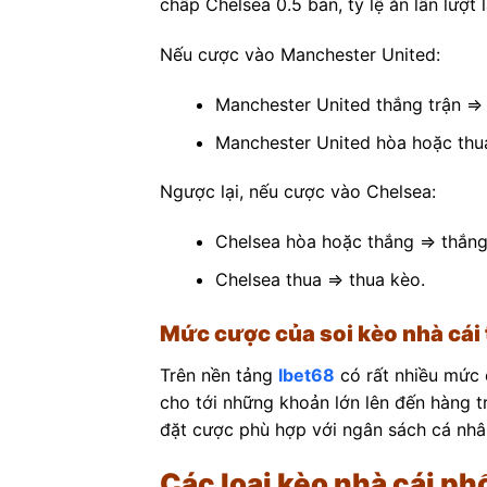
chấp Chelsea 0.5 bàn, tỷ lệ ăn lần lượt 
Nếu cược vào Manchester United:
Manchester United thắng trận => 
Manchester United hòa hoặc thua
Ngược lại, nếu cược vào Chelsea:
Chelsea hòa hoặc thắng => thắng
Chelsea thua => thua kèo.
Mức cược của soi kèo nhà cái
Trên nền tảng
Ibet68
có rất nhiều mức 
cho tới những khoản lớn lên đến hàng tr
đặt cược phù hợp với ngân sách cá nhâ
Các loại kèo nhà cái p