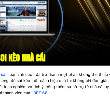
 cái
, loại hình cược đã trở thành một phần không thể thiếu 
ưng, để soi kèo một cách hiệu quả thì không chỉ đơn giản 
út kinh nghiệm và tinh ý, cộng thêm sự hỗ trợ từ nhà cái uy 
ới thành viên của
IBET 68
.