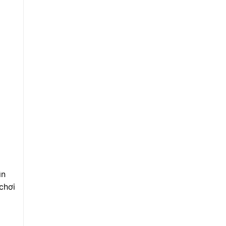
ìn
chơi