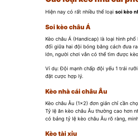
Hiện nay có rất nhiều thể loại
soi kèo n
Soi kèo châu Á
Kèo châu Á (Handicap) là loại hình phổ 
đối giữa hai đội bóng bằng cách đưa r
lớn, người chơi vẫn có thể tìm được kè
Ví dụ: Đội mạnh chấp đội yếu 1 trái rưỡ
đặt cược hợp lý.
Kèo nhà cái châu Âu
Kèo châu Âu (1×2) đơn giản chỉ cần chọ
Tỷ lệ ăn kèo châu Âu thường cao hơn n
có bảng tỷ lệ kèo châu Âu rõ ràng, min
Kèo tài xỉu