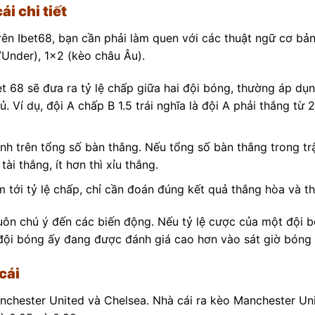
i chi tiết
ên Ibet68, bạn cần phải làm quen với các thuật ngữ cơ bả
/Under), 1×2 (kèo châu Âu).
t 68 sẽ đưa ra tỷ lệ chấp giữa hai đội bóng, thường áp dụ
 Ví dụ, đội A chấp B 1.5 trái nghĩa là đội A phải thắng từ 2
tính trên tổng số bàn thắng. Nếu tổng số bàn thắng trong tr
tài thắng, ít hơn thì xỉu thắng.
 tới tỷ lệ chấp, chỉ cần đoán đúng kết quả thắng hòa và th
uôn chú ý đến các biến động. Nếu tỷ lệ cược của một đội 
u đội bóng ấy đang được đánh giá cao hơn vào sát giờ bóng 
cái
anchester United và Chelsea. Nhà cái ra kèo Manchester Un