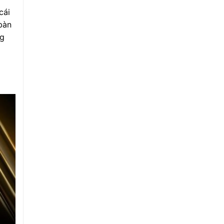
cái
 bàn
ng