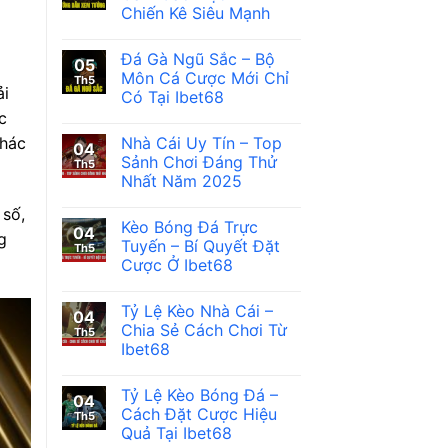
Chiến Kê Siêu Mạnh
Đá Gà Ngũ Sắc – Bộ
05
Môn Cá Cược Mới Chỉ
Th5
ải
Có Tại Ibet68
c
Nhà Cái Uy Tín – Top
khác
04
Sảnh Chơi Đáng Thử
Th5
Nhất Năm 2025
 số,
Kèo Bóng Đá Trực
04
g
Tuyến – Bí Quyết Đặt
Th5
Cược Ở Ibet68
Tỷ Lệ Kèo Nhà Cái –
04
Chia Sẻ Cách Chơi Từ
Th5
Ibet68
Tỷ Lệ Kèo Bóng Đá –
04
Cách Đặt Cược Hiệu
Th5
Quả Tại Ibet68