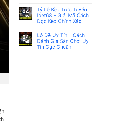
Tỷ Lệ Kèo Trực Tuyến
04
Ibet68 – Giải Mã Cách
Th5
Đọc Kèo Chính Xác
Lô Đề Uy Tín – Cách
04
Đánh Giá Sân Chơi Uy
Th5
Tín Cực Chuẩn
ận
ch