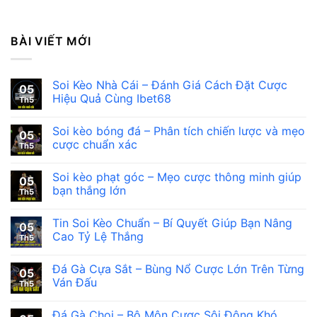
BÀI VIẾT MỚI
Soi Kèo Nhà Cái – Đánh Giá Cách Đặt Cược
05
Hiệu Quả Cùng Ibet68
Th5
Soi kèo bóng đá – Phân tích chiến lược và mẹo
05
cược chuẩn xác
Th5
Soi kèo phạt góc – Mẹo cược thông minh giúp
05
bạn thắng lớn
Th5
Tin Soi Kèo Chuẩn – Bí Quyết Giúp Bạn Nâng
05
Cao Tỷ Lệ Thắng
Th5
Đá Gà Cựa Sắt – Bùng Nổ Cược Lớn Trên Từng
05
Ván Đấu
Th5
Đá Gà Chọi – Bộ Môn Cược Sôi Động Khó