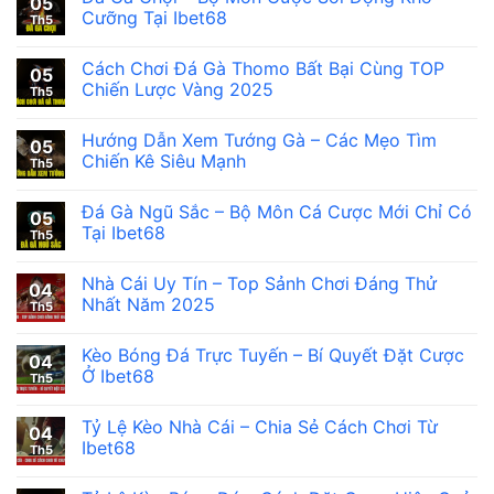
05
Cưỡng Tại Ibet68
Th5
Cách Chơi Đá Gà Thomo Bất Bại Cùng TOP
05
Chiến Lược Vàng 2025
Th5
Hướng Dẫn Xem Tướng Gà – Các Mẹo Tìm
05
Chiến Kê Siêu Mạnh
Th5
Đá Gà Ngũ Sắc – Bộ Môn Cá Cược Mới Chỉ Có
05
Tại Ibet68
Th5
Nhà Cái Uy Tín – Top Sảnh Chơi Đáng Thử
04
Nhất Năm 2025
Th5
Kèo Bóng Đá Trực Tuyến – Bí Quyết Đặt Cược
04
Ở Ibet68
Th5
Tỷ Lệ Kèo Nhà Cái – Chia Sẻ Cách Chơi Từ
04
Ibet68
Th5