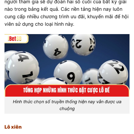
người tham gia sẽ dự đoán hai số cuối của bất kỳ giải
nào trong bảng kết quả. Các nền tảng hiện nay luôn
cung cấp nhiều chương trình ưu đãi, khuyến mãi để hội
viên sử dụng cho loại hình này.
Hình thức chọn số truyền thống hiện nay vẫn được ưa
chuộng
Lô xiên