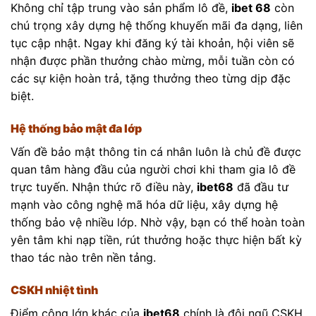
Không chỉ tập trung vào sản phẩm lô đề,
ibet 68
còn
chú trọng xây dựng hệ thống khuyến mãi đa dạng, liên
tục cập nhật. Ngay khi đăng ký tài khoản, hội viên sẽ
nhận được phần thưởng chào mừng, mỗi tuần còn có
các sự kiện hoàn trả, tặng thưởng theo từng dịp đặc
biệt.
Hệ thống bảo mật đa lớp
Vấn đề bảo mật thông tin cá nhân luôn là chủ đề được
quan tâm hàng đầu của người chơi khi tham gia lô đề
trực tuyến. Nhận thức rõ điều này,
ibet68
đã đầu tư
mạnh vào công nghệ mã hóa dữ liệu, xây dựng hệ
thống bảo vệ nhiều lớp. Nhờ vậy, bạn có thể hoàn toàn
yên tâm khi nạp tiền, rút thưởng hoặc thực hiện bất kỳ
thao tác nào trên nền tảng.
CSKH nhiệt tình
Điểm cộng lớn khác của
ibet68
chính là đội ngũ CSKH