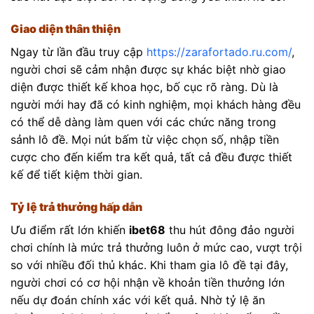
Giao diện thân thiện
Ngay từ lần đầu truy cập
https://zarafortado.ru.com/
,
người chơi sẽ cảm nhận được sự khác biệt nhờ giao
diện được thiết kế khoa học, bố cục rõ ràng. Dù là
người mới hay đã có kinh nghiệm, mọi khách hàng đều
có thể dễ dàng làm quen với các chức năng trong
sảnh lô đề. Mọi nút bấm từ việc chọn số, nhập tiền
cược cho đến kiểm tra kết quả, tất cả đều được thiết
kế để tiết kiệm thời gian.
Tỷ lệ trả thưởng hấp dẫn
Ưu điểm rất lớn khiến
ibet68
thu hút đông đảo người
chơi chính là mức trả thưởng luôn ở mức cao, vượt trội
so với nhiều đối thủ khác. Khi tham gia lô đề tại đây,
người chơi có cơ hội nhận về khoản tiền thưởng lớn
nếu dự đoán chính xác với kết quả. Nhờ tỷ lệ ăn