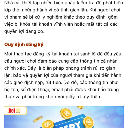
Nhà cái thiết lập nhiều biện pháp kiểm tra để phát hiện
kịp thời những hành vi cố tình gian lận. Khi người chơi
vi phạm sẽ bị xử lý nghiêm khắc theo quy định, gồm
việc bị khóa tài khoản vĩnh viễn hoặc mất tất cả các
quyền lợi đang có.
Quy định đăng ký
Mọi thao tác đăng ký tài khoản tại sảnh lô đề đều yêu
cầu người chơi đảm bảo cung cấp thông tin cá nhân
chính xác. Đây là biện pháp phòng tránh rủi ro gian
lận, bảo vệ quyền lợi của người tham gia khi tiến hành
các giao dịch nạp, rút tiền. Do đó, các thông tin như
họ tên, số điện thoại, email phải được khai báo trung
thực và phải trùng khớp với giấy tờ tùy thân.