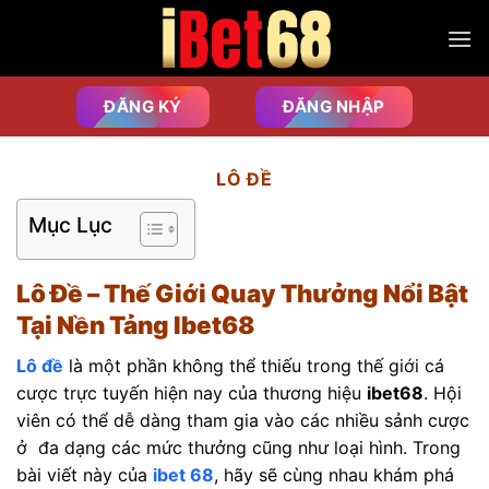
Chuyển
đến
nội
dung
ĐĂNG KÝ
ĐĂNG NHẬP
LÔ ĐỀ
Mục Lục
Lô Đề – Thế Giới Quay Thưởng Nổi Bật
Tại Nền Tảng Ibet68
Lô đề
là một phần không thể thiếu trong thế giới cá
cược trực tuyến hiện nay của thương hiệu
ibet68
. Hội
viên có thể dễ dàng tham gia vào các nhiều sảnh cược
ở đa dạng các mức thưởng cũng như loại hình. Trong
bài viết này của
ibet 68
, hãy sẽ cùng nhau khám phá