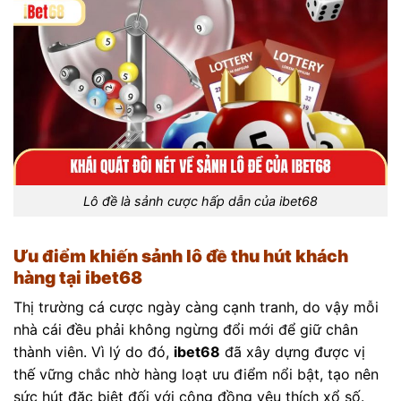
Lô đề là sảnh cược hấp dẫn của ibet68
Ưu điểm khiến sảnh lô đề thu hút khách
hàng tại ibet68
Thị trường cá cược ngày càng cạnh tranh, do vậy mỗi
nhà cái đều phải không ngừng đổi mới để giữ chân
thành viên. Vì lý do đó,
ibet68
đã xây dựng được vị
thế vững chắc nhờ hàng loạt ưu điểm nổi bật, tạo nên
sức hút đặc biệt đối với cộng đồng yêu thích xổ số.