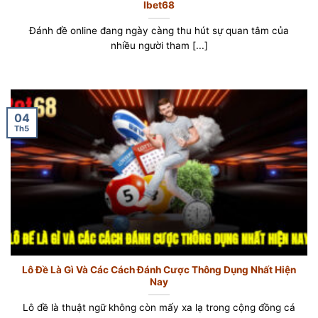
Ibet68
Đánh đề online đang ngày càng thu hút sự quan tâm của
nhiều người tham [...]
04
Th5
Lô Đề Là Gì Và Các Cách Đánh Cược Thông Dụng Nhất Hiện
Nay
Lô đề là thuật ngữ không còn mấy xa lạ trong cộng đồng cá