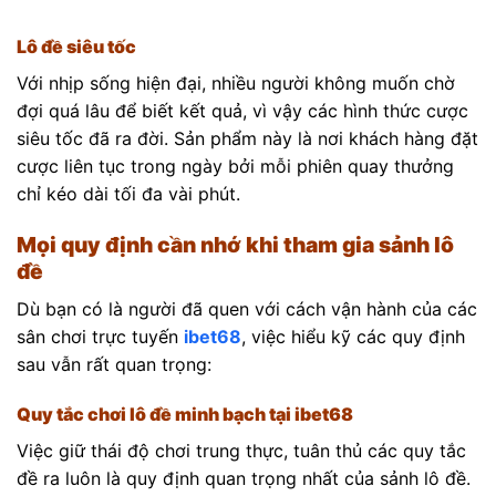
Lô đề siêu tốc
Với nhịp sống hiện đại, nhiều người không muốn chờ
đợi quá lâu để biết kết quả, vì vậy các hình thức cược
siêu tốc đã ra đời. Sản phẩm này là nơi khách hàng đặt
cược liên tục trong ngày bởi mỗi phiên quay thưởng
chỉ kéo dài tối đa vài phút.
Mọi quy định cần nhớ khi tham gia sảnh lô
đề
Dù bạn có là người đã quen với cách vận hành của các
sân chơi trực tuyến
ibet68
, việc hiểu kỹ các quy định
sau vẫn rất quan trọng:
Quy tắc chơi lô đề minh bạch tại ibet68
Việc giữ thái độ chơi trung thực, tuân thủ các quy tắc
đề ra luôn là quy định quan trọng nhất của sảnh lô đề.