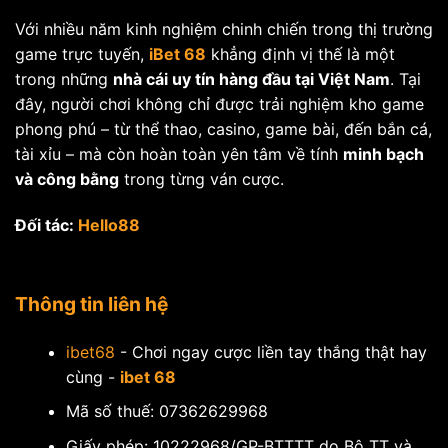
Với nhiều năm kinh nghiệm chinh chiến trong thị trường
game trực tuyến,
iBet 68
khẳng định vị thế là một
trong những
nhà cái uy tín hàng đầu tại Việt Nam
. Tại
đây, người chơi không chỉ được trải nghiệm kho game
phong phú – từ thể thao, casino, game bài, đến bắn cá,
tài xỉu – mà còn hoàn toàn yên tâm về tính
minh bạch
và công bằng
trong từng ván cược.
Đối tác:
Hello88
Thông tin liên hệ
ibet68
- Chơi ngay cược liền tay thắng thật hay
cùng -
ibet 68
Mã số thuế: 07362629968
Giấy phép: 10222968/GP-BTTTT do Bộ TT và