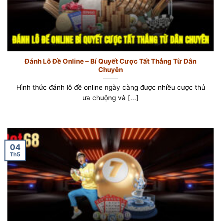
Đánh Lô Đề Online – Bí Quyết Cược Tất Thắng Từ Dân
Chuyên
Hình thức đánh lô đề online ngày càng được nhiều cược thủ
ưa chuộng và [...]
04
Th5