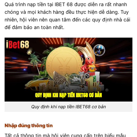
Quá trình nạp tiền tại IBET 68
được diễn ra rất nhanh
chóng và mọi khách hàng đều thực hiện dễ dàng. Tuy
nhiên, hội viên nên quan tâm đến các quy định nhà cái
để đảm bảo an toàn nhất.
Quy định khi nạp tiền IBET68 cơ bản
Nhập đúng thông tin
Tất cả thông tin mà hội viên cung cấp trên biểu mẫu