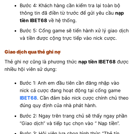
Bước 4: Khách hàng cần kiểm tra lại toàn bộ
thông tin đã điền từ trước để gửi yêu cầu
nạp
tiền IBET68
về hệ thống.
Bước 5: Cổng game sẽ tiến hành xử lý giao dịch
và tiền được cộng trực tiếp vào nick cược.
Giao dịch qua thẻ ghi nợ
Thẻ ghi nợ cũng là phương thức
nạp tiền IBET68
được
nhiều hội viên sử dụng:
Bước 1: Anh em đầu tiên cần đăng nhập vào
nick cá cược đang hoạt động tại cổng game
IBET68
. Cần đảm bảo nick cược chính chủ theo
đúng quy định của nhà phát hành.
Bước 2: Ngay trên trang chủ sẽ thấy ngay phần
“Giao dịch” và tiếp tục chọn vào “ Nạp tiền”.
Bước 3: Hội viên lựa chọn hình thức “Thẻ tín