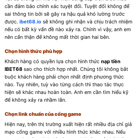
cần đảm bảo chính xác tuyệt đối. Tuyệt đối không để
sai thông tin bởi sẽ gây ra hậu quả khó lường trước
được.
ibet68.io
sẽ không ghi nhận và chịu trách nhiệm
nếu có bất kỳ vấn đề nào xảy ra. Chính vì vậy, anh em
nên cẩn thận để không mất thời gian hai bên.
Chọn hình thức phù hợp
Khách hàng có quyền lựa chọn hình thức
nạp tiền
IBET68
sao cho thích hợp nhất. Chúng tôi không bắt
buộc khách hàng phải chọn nhất định phương thức
nào. Tuy nhiên, tuỳ vào từng cách thì thao tác thực
hiện sẽ khác nhau hoàn toàn. Anh em cần tìm hiểu kỹ
để không xảy ra nhầm lẫn.
Chọn link chuẩn của cổng game
Hiện nay, trên thị trường xuất hiện rất nhiều địa chỉ giả
mạo cổng game với nhiều hình thức khác nhau. Nếu