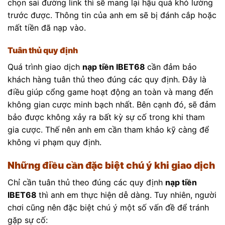
chọn sai đường link thì sẽ mang lại hậu quả khó lường
trước được. Thông tin của anh em sẽ bị đánh cắp hoặc
mất tiền đã nạp vào.
Tuân thủ quy định
Quá trình giao dịch
nạp tiền IBET68
cần đảm bảo
khách hàng tuân thủ theo đúng các quy định. Đây là
điều giúp cổng game hoạt động an toàn và mang đến
không gian cược minh bạch nhất. Bên cạnh đó, sẽ đảm
bảo được không xảy ra bất kỳ sự cố trong khi tham
gia cược. Thế nên anh em cần tham khảo kỹ càng để
không vi phạm quy định.
Những điều cần đặc biệt chú ý khi giao dịch
Chỉ cần tuân thủ theo đúng các quy định
nạp tiền
IBET68
thì anh em thực hiện dễ dàng. Tuy nhiên, người
chơi cũng nên đặc biệt chú ý một số vấn đề để tránh
gặp sự cố: