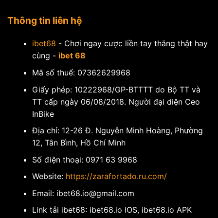
Thông tin liên hệ
ibet68
- Chơi ngay cược liền tay thắng thật hay
cùng -
ibet 68
Mã số thuế: 07362629968
Giấy phép: 10222968/GP-BTTTT do Bộ TT và
TT cấp ngày 06/08/2018. Người đại diện Ceo
InBike
Địa chỉ: 12-26 Đ. Nguyễn Minh Hoàng, Phường
12, Tân Bình, Hồ Chí Minh
Số điện thoại: 0971 63 9968
Website:
https://zarafortado.ru.com/
Email:
ibet68.io@gmail.com
Link tải ibet68: ibet68.io IOS, ibet68.io APK